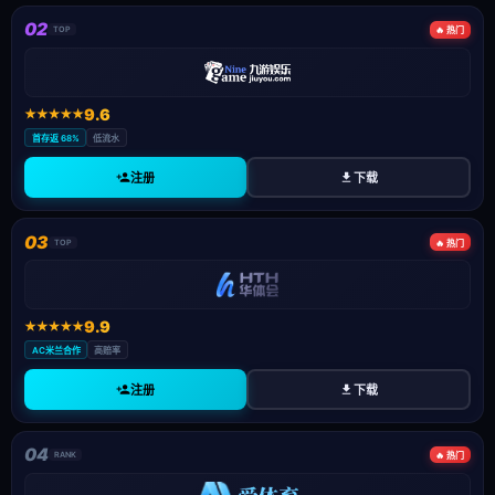
02
TOP
🔥 热门
9.6
首存返 68%
低流水
注册
下载
03
TOP
🔥 热门
9.9
AC米兰合作
高赔率
注册
下载
04
RANK
🔥 热门