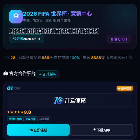
2026 FIFA 世界杯 · 竞猜中心
⚽
美国 · 加拿大 · 墨西哥 联合举办
🇺🇸
🇨🇦
🇲🇽
🇧🇷
🇫🇷
🇩🇪
🇦🇷
🇪🇸
🕐 开幕
2026.06.11
🔮 官方入口
实名即领
28
· 冠军竞猜奖池
888
🎯 首存加赠
100%
· 最高
8888
🏆 专属返水无上限 · V
🏟️ 官方合作平台
✓ 正规授权
01
TOP
👑 冠军推荐
9.8
世界杯赞助
皇马合作
极速提款
立即注册
下载APP