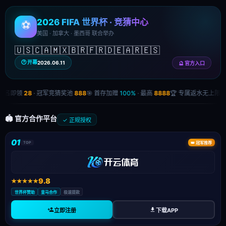
2026 FIFA 世界杯 · 竞猜中心
⚽
美国 · 加拿大 · 墨西哥 联合举办
🇺🇸
🇨🇦
🇲🇽
🇧🇷
🇫🇷
🇩🇪
🇦🇷
🇪🇸
🕐 开幕
2026.06.11
🔮 官方入口
册实名即领
28
· 冠军竞猜奖池
888
🎯 首存加赠
100%
· 最高
8888
🏆 专属返水无上限 · 
🏟️ 官方合作平台
✓ 正规授权
01
TOP
👑 冠军推荐
9.8
世界杯赞助
皇马合作
极速提款
立即注册
下载APP