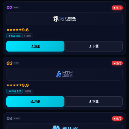
02
TOP
🔥 热门
9.6
首存返 68%
低流水
注册
下载
03
TOP
🔥 热门
9.9
AC米兰合作
高赔率
注册
下载
04
RANK
🔥 热门