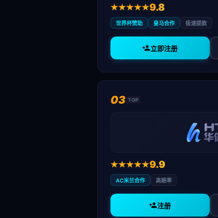
9.8
世界杯赞助
皇马合作
极速提款
立即注册
03
TOP
9.9
AC米兰合作
高赔率
注册