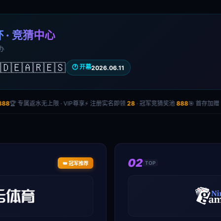
杯 · 竞猜中心
办

🇩🇪
🇦🇷
🇪🇸
🕐 开幕
2026.06.11
88
🏆 专属返水无上限 · VIP尊享
⚡ 注册实名即领
28
· 冠军竞猜奖池
888
🎯 首存加赠
02
TOP
👑 冠军推荐