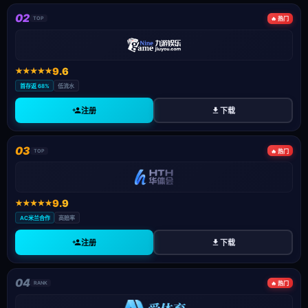
02
TOP
🔥 热门
9.6
首存返 68%
低流水
注册
下载
03
TOP
🔥 热门
9.9
AC米兰合作
高赔率
注册
下载
04
RANK
🔥 热门