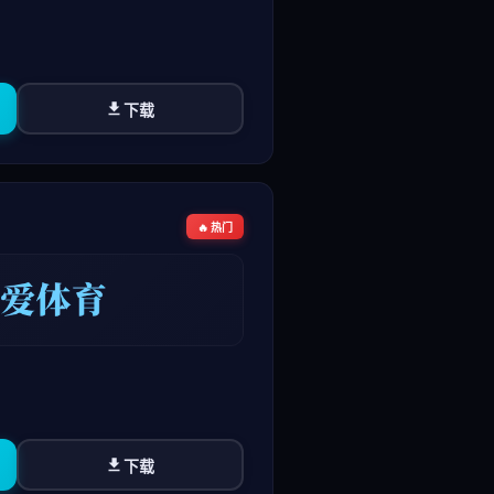
下载
🔥 热门
下载