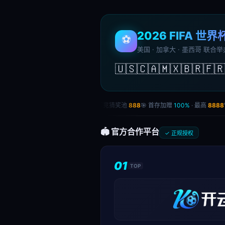
2026 FIFA 世界
⚽
美国 · 加拿大 · 墨西哥 联合举
🇺🇸
🇨🇦
🇲🇽
🇧🇷
🇫
⚡ 注册实名即领
28
· 冠军竞猜奖池
888
🎯 首存加赠
100%
· 最高
8888
🏟️ 官方合作平台
✓ 正规授权
01
TOP