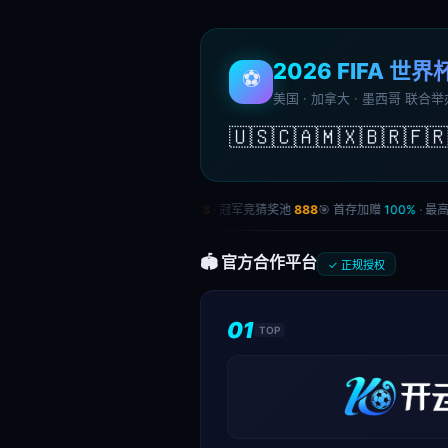
2026 FIFA 世界
⚽
美国 · 加拿大 · 墨西哥 联合举
🇺🇸
🇨🇦
🇲🇽
🇧🇷
🇫
⚡ 注册实名即领
28
· 冠军竞猜奖池
888
🎯 首存加赠
100%
· 最高
🏟️ 官方合作平台
✓ 正规授权
01
TOP