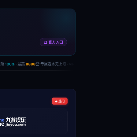
🔮 官方入口
加赠
100%
· 最高
8888
🏆 专属返水无上限 · VIP尊享
🔥 热门