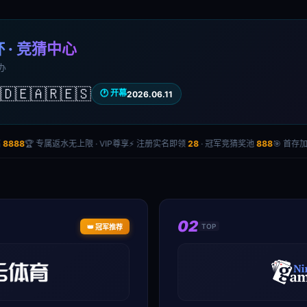
杯 · 竞猜中心
办

🇩🇪
🇦🇷
🇪🇸
🕐 开幕
2026.06.11
8888
🏆 专属返水无上限 · VIP尊享
⚡ 注册实名即领
28
· 冠军竞猜奖池
888
🎯 首存
02
TOP
👑 冠军推荐