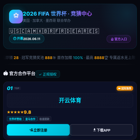
2026 FIFA 世界杯 · 竞猜中心
⚽
美国 · 加拿大 · 墨西哥 联合举办
🇺🇸
🇨🇦
🇲🇽
🇧🇷
🇫🇷
🇩🇪
🇦🇷
🇪🇸
🕐 开幕
2026.06.11
🔮 官方入口
实名即领
28
· 冠军竞猜奖池
888
🎯 首存加赠
100%
· 最高
8888
🏆 专属返水无上限 · 
🏟️ 官方合作平台
✓ 正规授权
01
TOP
👑 冠军推荐
开云体育
9.8
世界杯赞助
皇马合作
极速提款
立即注册
下载APP