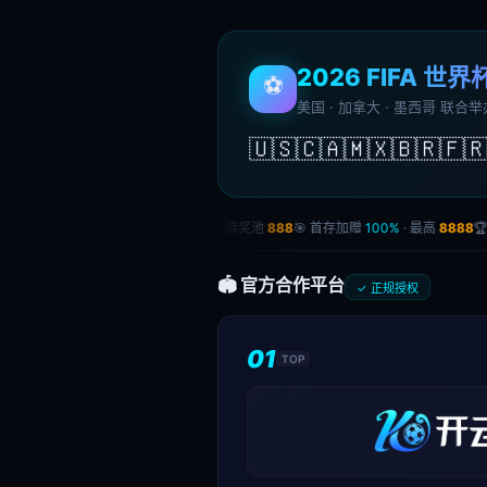
2026 FIFA 世界
⚽
美国 · 加拿大 · 墨西哥 联合举
🇺🇸
🇨🇦
🇲🇽
🇧🇷
🇫
⚡ 注册实名即领
28
· 冠军竞猜奖池
888
🎯 首存加赠
100%
· 最高
8888

🏟️ 官方合作平台
✓ 正规授权
01
TOP