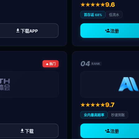
9.6
首存返 68%
低流水
下载APP
注册
04
RANK
🔥 热门
9.7
业内最高赔率
秒速到账
下载
注册