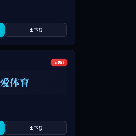
下载
🔥 热门
下载