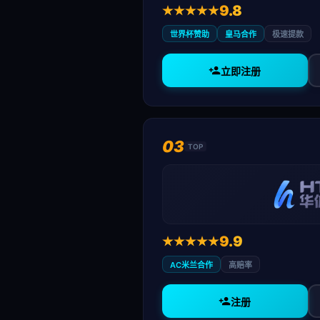
9.8
世界杯赞助
皇马合作
极速提款
立即注册
03
TOP
9.9
AC米兰合作
高赔率
注册