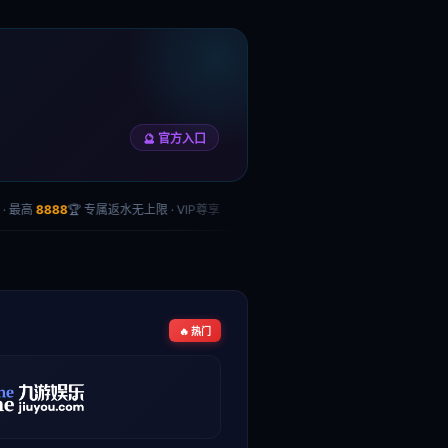
🔮 官方入口
· 最高
8888
🏆 专属返水无上限 · VIP尊享
🔥 热门