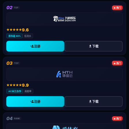
02
TOP
🔥 热门
9.6
首存返 68%
低流水
注册
下载
03
TOP
🔥 热门
9.9
AC米兰合作
高赔率
注册
下载
04
RANK
🔥 热门