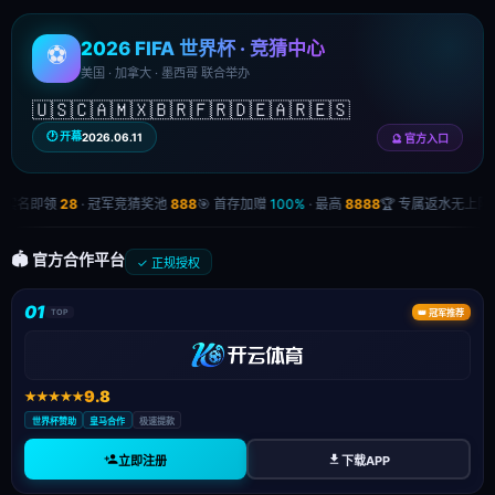
2026 FIFA 世界杯 · 竞猜中心
⚽
美国 · 加拿大 · 墨西哥 联合举办
🇺🇸
🇨🇦
🇲🇽
🇧🇷
🇫🇷
🇩🇪
🇦🇷
🇪🇸
🕐 开幕
2026.06.11
🔮 官方入口
册实名即领
28
· 冠军竞猜奖池
888
🎯 首存加赠
100%
· 最高
8888
🏆 专属返水无上限 ·
🏟️ 官方合作平台
✓ 正规授权
01
TOP
👑 冠军推荐
9.8
世界杯赞助
皇马合作
极速提款
立即注册
下载APP